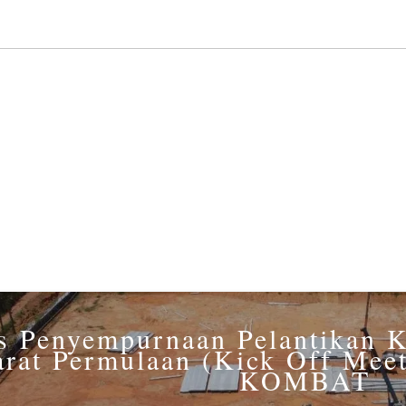
s Penyempurnaan Pelantikan 
rat Permulaan (Kick Off Mee
KOMBAT