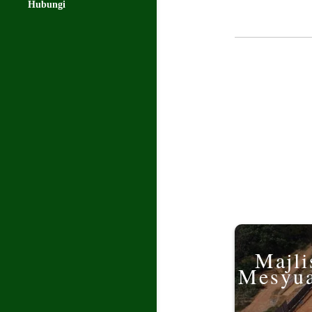
Hubungi
Majli
Mesyua