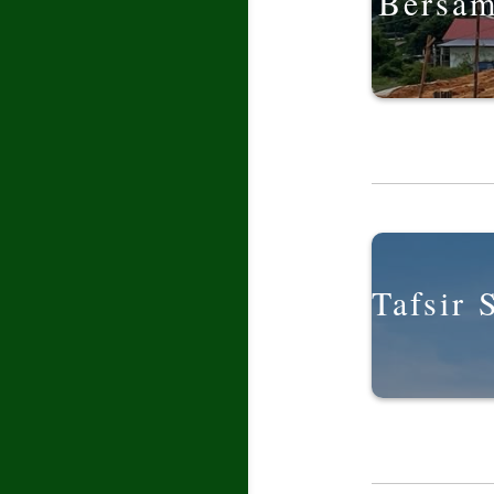
Bersa
Tafsir