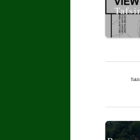
Tafsi
Takl