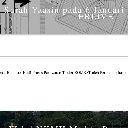
r Surah Yaasin pada 6 Januari
FBLIVE
imat Rumusan Hasil Proses Penawaran Tender KOMBAT oleh Perunding Juruk