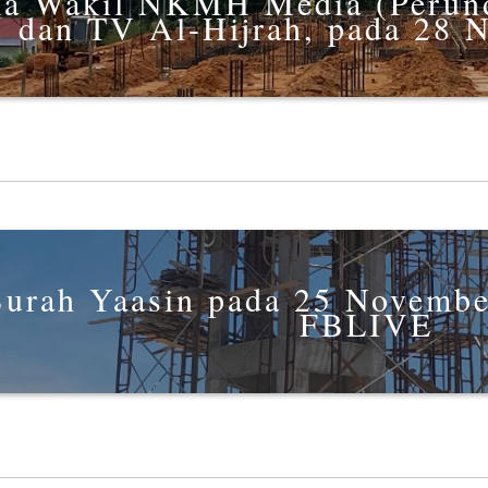
ma Wakil NKMH Media (Peru
dan TV Al-Hijrah, pada 28 
 Surah Yaasin pada 25 Novemb
FBLIVE